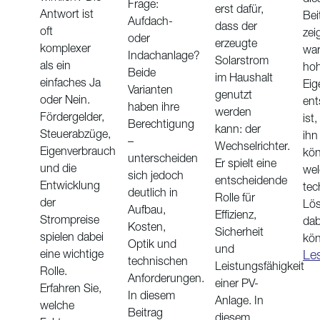
Frage:
erst dafür,
Antwort ist
Bei
Aufdach-
dass der
oft
zei
oder
erzeugte
komplexer
war
Indachanlage?
Solarstrom
als ein
hoh
Beide
im Haushalt
einfaches Ja
Eig
Varianten
genutzt
oder Nein.
ent
haben ihre
werden
Fördergelder,
ist,
Berechtigung
kann: der
Steuerabzüge,
ihn
–
Wechselrichter.
Eigenverbrauch
kö
unterscheiden
Er spielt eine
und die
wel
sich jedoch
entscheidende
Entwicklung
tec
deutlich in
Rolle für
der
Lö
Aufbau,
Effizienz,
Strompreise
dab
Kosten,
Sicherheit
spielen dabei
kön
Optik und
und
Le
eine wichtige
technischen
Leistungsfähigkeit
Rolle.
Anforderungen.
einer PV-
Erfahren Sie,
In diesem
Anlage. In
welche
Beitrag
diesem