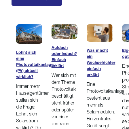
Aufdach
Eig
Was macht
Lohnt sich
oder Indach?
opt
ein
eine
Einfach
Wechselrichter
Photovoltaikanlage
Ein
erklärt
einfach
(PV) aktuell
Pho
erklärt
Wer sich mit
wirklich?
pro
dem Thema
Eine
Immer mehr
Str
Photovoltaik
Photovoltaikanlage
Hauseigentümer
wie 
beschäftigt,
besteht aus
stellen sich
da
steht früher
mehr als
die Frage:
nut
oder später
Solarmodulen.
Lohnt sich
wir
vor einer
Ein zentrales
Solarstrom
sel
zentralen
Gerät sorgt
wirklich? Die
di