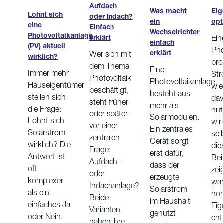
Aufdach
Eig
Was macht
Lohnt sich
oder Indach?
opt
ein
eine
Einfach
Wechselrichter
Photovoltaikanlage
Ein
erklärt
einfach
(PV) aktuell
Pho
erklärt
Wer sich mit
wirklich?
pro
dem Thema
Eine
Immer mehr
Str
Photovoltaik
Photovoltaikanlage
Hauseigentümer
wie 
beschäftigt,
besteht aus
stellen sich
da
steht früher
mehr als
die Frage:
nut
oder später
Solarmodulen.
Lohnt sich
wir
vor einer
Ein zentrales
Solarstrom
sel
zentralen
Gerät sorgt
wirklich? Die
di
Frage:
erst dafür,
Antwort ist
Bei
Aufdach-
dass der
oft
zei
oder
erzeugte
komplexer
war
Indachanlage?
Solarstrom
als ein
hoh
Beide
im Haushalt
einfaches Ja
Eig
Varianten
genutzt
oder Nein.
ent
haben ihre