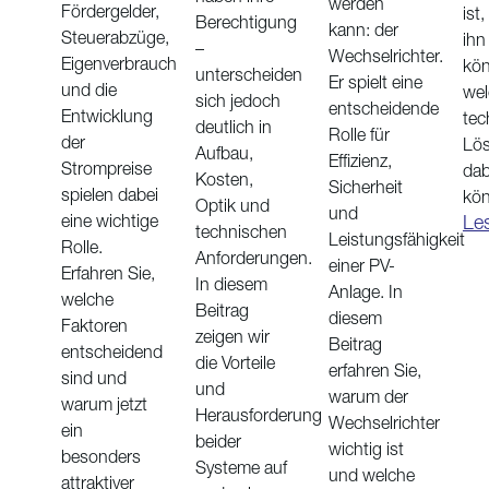
werden
Fördergelder,
ist,
Berechtigung
kann: der
Steuerabzüge,
ihn
–
Wechselrichter.
Eigenverbrauch
kö
unterscheiden
Er spielt eine
und die
wel
sich jedoch
entscheidende
Entwicklung
tec
deutlich in
Rolle für
der
Lö
Aufbau,
Effizienz,
Strompreise
dab
Kosten,
Sicherheit
spielen dabei
kön
Optik und
und
Le
eine wichtige
technischen
Leistungsfähigkeit
Rolle.
Anforderungen.
einer PV-
Erfahren Sie,
In diesem
Anlage. In
welche
Beitrag
diesem
Faktoren
zeigen wir
Beitrag
entscheidend
die Vorteile
erfahren Sie,
sind und
und
warum der
warum jetzt
Herausforderung
Wechselrichter
ein
beider
wichtig ist
besonders
Systeme auf
und welche
attraktiver