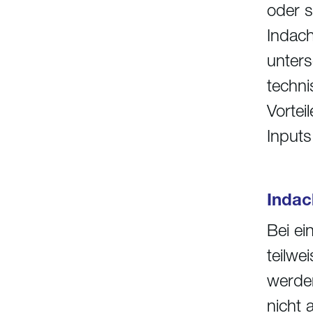
oder s
Indach
unters
techni
Vortei
Inputs
Indac
Bei ei
teilwe
werden
nicht 