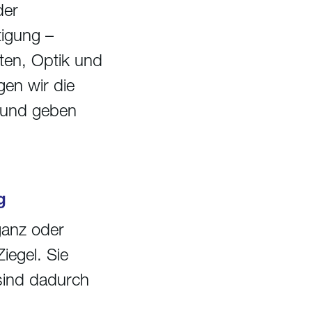
der
tigung –
sten, Optik und
gen wir die
f und geben
g
ganz oder
iegel. Sie
sind dadurch