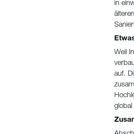
in ein
ältere
Sanier
Etwas
Weil I
verbau
auf. D
zusam
Hochle
globa
Zusa
Abschl