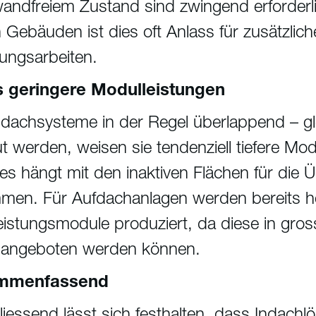
wandfreiem Zustand sind zwingend erforderl
n Gebäuden ist dies oft Anlass für zusätzlich
ungsarbeiten.
 geringere Modulleistungen
ndachsysteme in der Regel überlappend – gle
t werden, weisen sie tendenziell tiefere Mod
ies hängt mit den inaktiven Flächen für die
men. Für Aufdachanlagen werden bereits h
istungsmodule produziert, da diese in gr
l angeboten werden können.
mmenfassend
iessend lässt sich festhalten, dass Indach