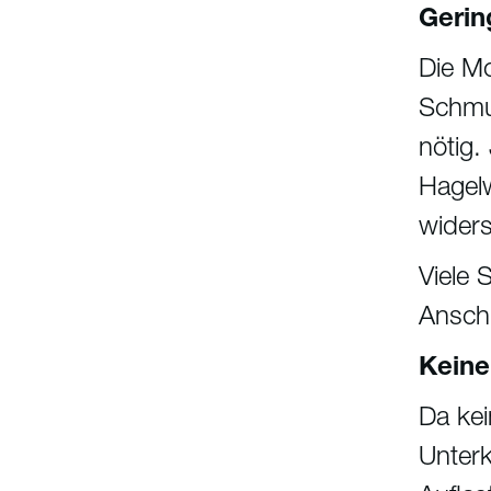
Gerin
Die Mo
Schmut
nötig.
Hagel
widers
Viele 
Anschl
Keine
Da kei
Unterk