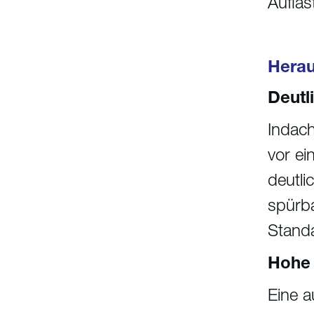
Auflas
Herau
Deutl
Indach
vor ei
deutli
spürba
Standa
Hohe 
Eine a