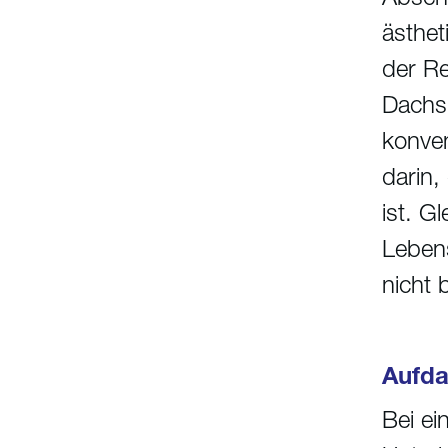
ästhet
der Re
Dachsi
konven
darin,
ist. G
Leben
nicht 
Aufda
Bei ei