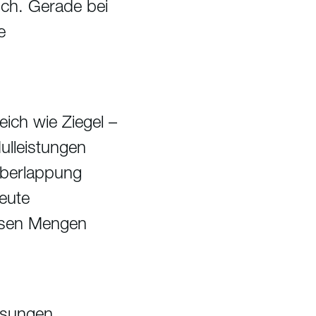
ich. Gerade bei
e
ich wie Ziegel –
ulleistungen
 Überlappung
eute
ossen Mengen
lösungen