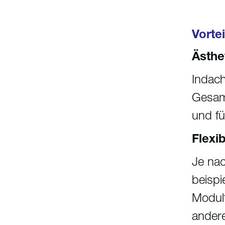
Vorte
Ästhe
Indach
Gesamt
und fü
Flexi
Je nac
beispi
Modulf
andere