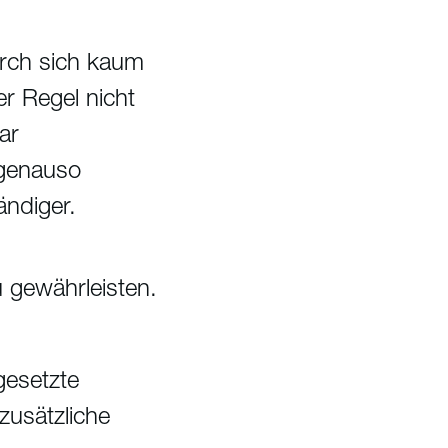
urch sich kaum
er Regel nicht
ar
 genauso
ändiger.
 gewährleisten.
gesetzte
zusätzliche