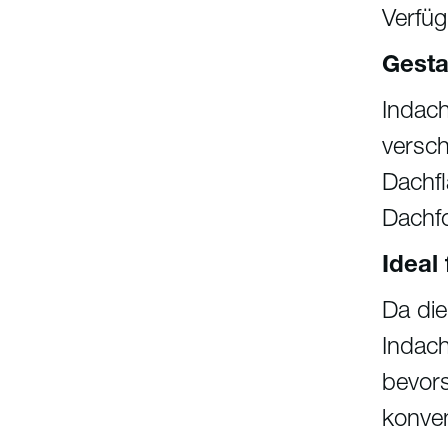
Verfü
Gesta
Indach
versc
Dachfl
Dachfo
Ideal
Da die
Indac
bevors
konve