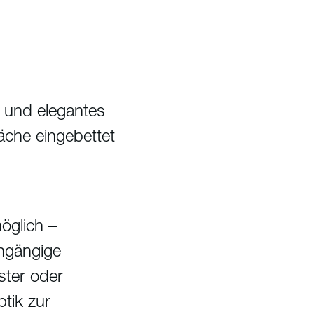
 und elegantes
äche eingebettet
möglich –
chgängige
ster oder
tik zur