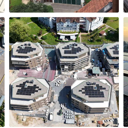
Ottikon
2022
Stäfa
2019