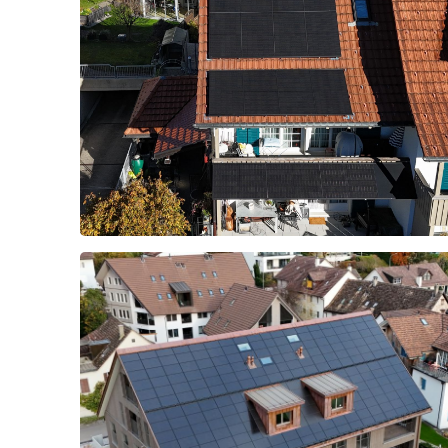
Männedorf
2025
Aufda