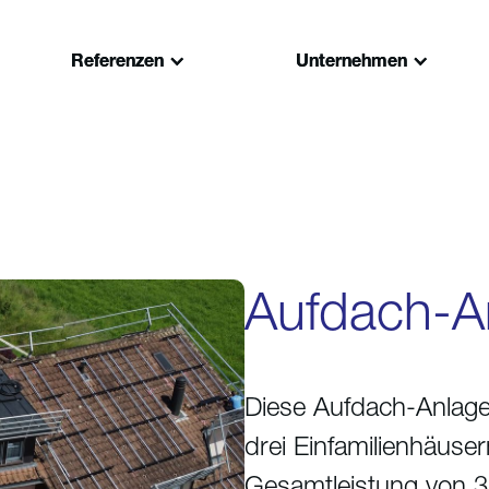
Referenzen
Referenzen
Unternehmen
Unternehmen
Aufdach-A
Diese Aufdach-Anlage
drei Einfamilienhäusern
Gesamtleistung von 3