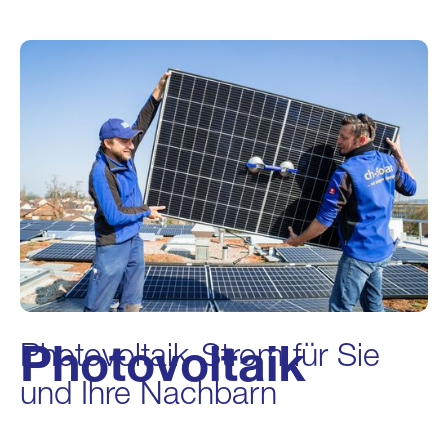
Photovoltaik
Photovoltaik-Strom für Sie
und Ihre Nachbarn