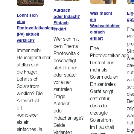
Aufdach
Eig
Was macht
Lohnt sich
oder Indach?
opt
ein
eine
Einfach
Wechselrichter
Photovoltaikanlage
Ein
erklärt
einfach
(PV) aktuell
Pho
erklärt
Wer sich mit
wirklich?
pro
dem Thema
Eine
Immer mehr
Str
Photovoltaik
Photovoltaikanlage
Hauseigentümer
wie 
beschäftigt,
besteht aus
stellen sich
da
steht früher
mehr als
die Frage:
nut
oder später
Solarmodulen.
Lohnt sich
wir
vor einer
Ein zentrales
Solarstrom
sel
zentralen
Gerät sorgt
wirklich? Die
di
Frage:
erst dafür,
Antwort ist
Bei
Aufdach-
dass der
oft
zei
oder
erzeugte
komplexer
war
Indachanlage?
Solarstrom
als ein
hoh
Beide
im Haushalt
einfaches Ja
Eig
Varianten