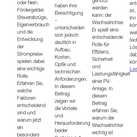
genutzt
oder Nein.
ent
haben ihre
werden
Fördergelder,
ist,
Berechtigung
kann: der
Steuerabzüge,
ihn
–
Wechselrichter.
Eigenverbrauch
kö
unterscheiden
Er spielt eine
und die
wel
sich jedoch
entscheidende
Entwicklung
tec
deutlich in
Rolle für
der
Lö
Aufbau,
Effizienz,
Strompreise
dab
Kosten,
Sicherheit
spielen dabei
kön
Optik und
und
Le
eine wichtige
technischen
Leistungsfähigkeit
Rolle.
Anforderungen.
einer PV-
Erfahren Sie,
In diesem
Anlage. In
welche
Beitrag
diesem
Faktoren
zeigen wir
Beitrag
entscheidend
die Vorteile
erfahren Sie,
sind und
und
warum der
warum jetzt
Herausforderung
Wechselrichter
ein
beider
wichtig ist
besonders