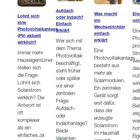
Aufdach
Eig
Was macht
Lohnt sich
oder Indach?
opt
ein
eine
Einfach
Wechselrichter
Photovoltaikanlage
Ein
erklärt
einfach
(PV) aktuell
Pho
erklärt
Wer sich mit
wirklich?
pro
dem Thema
Eine
Immer mehr
Str
Photovoltaik
Photovoltaikanlage
Hauseigentümer
wie 
beschäftigt,
besteht aus
stellen sich
da
steht früher
mehr als
die Frage:
nut
oder später
Solarmodulen.
Lohnt sich
wir
vor einer
Ein zentrales
Solarstrom
sel
zentralen
Gerät sorgt
wirklich? Die
di
Frage:
erst dafür,
Antwort ist
Bei
Aufdach-
dass der
oft
zei
oder
erzeugte
komplexer
war
Indachanlage?
Solarstrom
als ein
hoh
Beide
im Haushalt
einfaches Ja
Eig
Varianten