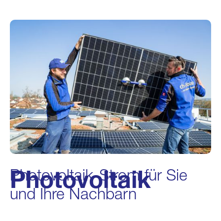
Photovoltaik
Photovoltaik-Strom für Sie
und Ihre Nachbarn