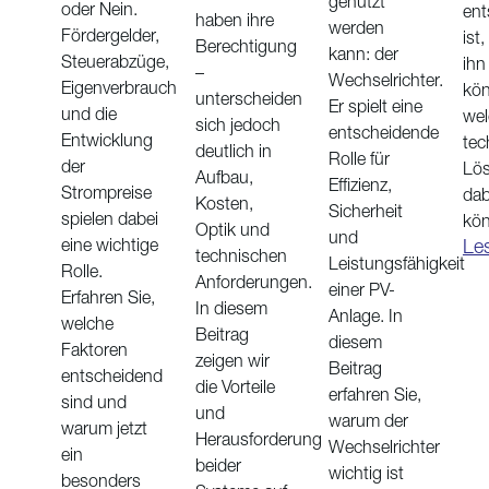
genutzt
oder Nein.
ent
haben ihre
werden
Fördergelder,
ist,
Berechtigung
kann: der
Steuerabzüge,
ihn
–
Wechselrichter.
Eigenverbrauch
kö
unterscheiden
Er spielt eine
und die
wel
sich jedoch
entscheidende
Entwicklung
tec
deutlich in
Rolle für
der
Lö
Aufbau,
Effizienz,
Strompreise
dab
Kosten,
Sicherheit
spielen dabei
kön
Optik und
und
Le
eine wichtige
technischen
Leistungsfähigkeit
Rolle.
Anforderungen.
einer PV-
Erfahren Sie,
In diesem
Anlage. In
welche
Beitrag
diesem
Faktoren
zeigen wir
Beitrag
entscheidend
die Vorteile
erfahren Sie,
sind und
und
warum der
warum jetzt
Herausforderung
Wechselrichter
ein
beider
wichtig ist
besonders